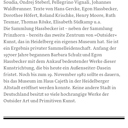
Soudia, Ondrej Steberl, Pellegrino Vignali, Johannes
Waldbrunner. Texte von Hans Gercke, Egon Hassbecker,
Dorothee Höfert, Roland Krischke, Henry Moore, Ruth
Tesmar, Thomas Röske, Elisabeth Südkamp u.a.
Die Sammlung Hassbecker ist – neben der Sammlung
Prinzhorn – bereits das zweite Zentrum von »Outsider«
Kunst, das in Heidelberg ein eigenes Museum hat. Sie ist
ein Ergebnis privater Sammelleidenschaft. Anfang der
1970er Jahre begannen Barbara Schulz und Egon
Hassbecker mit dem Ankauf bedeutender Werke dieser
Kunstrichtung, die bis heute ein Außenseiter-Dasein
fristet. Noch bis zum 19. November 1982 sollte es dauern,
bis das Museum im Haus Cajeth in der Heidelberger
Altstadt eröffnet werden konnte. Keine andere Stadt in
Deutschland besitzt so viele hochrangige Werke der
Outsider Art und Primitiven Kunst.