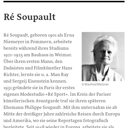
Ré Soupault
Ré Soupault, geboren 1901 als Erna
Niemeyer in Pommern, arbeitete
bereits während ihres Studiums
1921–1925 am Bauhaus in Weimar.
Über ihren ersten Mann, den
Dadaisten und Filmkünstler Hans
Richter, lernte sie u. a. Man Ray
und Sergeij Eisenstein kennen.
© Manfred Metzner
1931 gründete sie in Paris ihr erstes
eigenes Modestudio »Ré Sport«. Im Kreis der Pariser
künstlerischen Avantgarde traf sie ihren späteren
Ehemann Philippe Soupault. Mit ihm unternahm sie ab
Mitte der dreißiger Jahre zahlreiche Reisen durch Europa
und Amerika, wo sie seine Reportagen fotografisch
begleitete. Seit 1948 wieder in Europa, arbeitete sie als