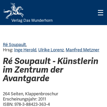
Verlag Das Wunderhorn
Skip
to
content
Ré Soupault
,
Hrsg:
Inge Herold
,
Ulrike Lorenz
,
Manfred Metzner
Ré Soupault - Künstlerin
im Zentrum der
Avantgarde
264 Seiten, Klappenbroschur
Erscheinungsjahr: 2011
ISBN: 978-3-88423-363-4