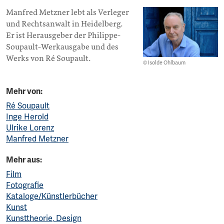
Manfred Metzner lebt als Verleger
und Rechtsanwalt in Heidelberg.
Er ist Herausgeber der Philippe-
Soupault-Werkausgabe und des
Werks von Ré Soupault.
© Isolde Ohlbaum
Mehr von:
Ré Soupault
Inge Herold
Ulrike Lorenz
Manfred Metzner
Mehr aus:
Film
Fotografie
Kataloge/Künstlerbücher
Kunst
Kunsttheorie, Design