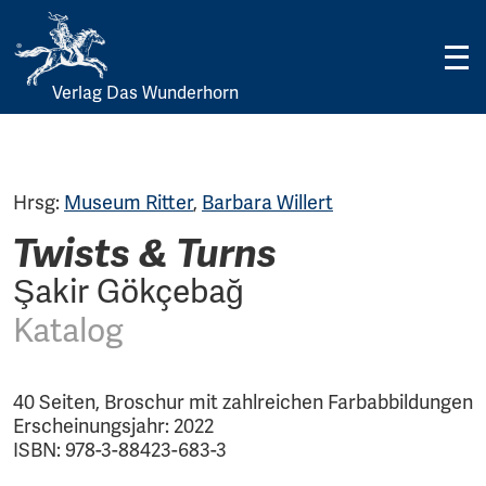
Verlag Das Wunderhorn
Skip
to
content
Hrsg:
Museum Ritter
,
Barbara Willert
Twists & Turns
Şakir Gökçebağ
Katalog
40 Seiten, Broschur mit zahlreichen Farbabbildungen
Erscheinungsjahr: 2022
ISBN: 978-3-88423-683-3