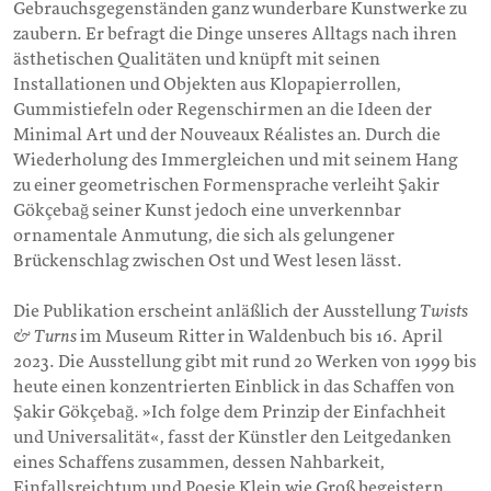
Gebrauchsgegenständen ganz wunderbare Kunstwerke zu
zaubern. Er befragt die Dinge unseres Alltags nach ihren
ästhetischen Qualitäten und knüpft mit seinen
Installationen und Objekten aus Klopapierrollen,
Gummistiefeln oder Regenschirmen an die Ideen der
Minimal Art und der Nouveaux Réalistes an. Durch die
Wiederholung des Immergleichen und mit seinem Hang
zu einer geometrischen Formensprache verleiht Şakir
Gökçebağ seiner Kunst jedoch eine unverkennbar
ornamentale Anmutung, die sich als gelungener
Brückenschlag zwischen Ost und West lesen lässt.
Die Publikation erscheint anläßlich der Ausstellung
Twists
& Turns
im Museum Ritter in Waldenbuch bis 16. April
2023. Die Ausstellung gibt mit rund 20 Werken von 1999 bis
heute einen konzentrierten Einblick in das Schaffen von
Şakir Gökçebağ. »Ich folge dem Prinzip der Einfachheit
und Universalität«, fasst der Künstler den Leitgedanken
eines Schaffens zusammen, dessen Nahbarkeit,
Einfallsreichtum und Poesie Klein wie Groß begeistern.