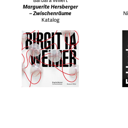
Barbara Willert
Marguerite Hersberger
– Zwischenräume
Ni
Katalog