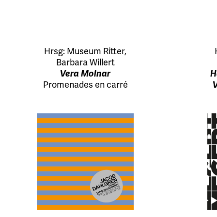
Hrsg:
Museum Ritter
,
Barbara Willert
H
Vera Molnar
Promenades en carré