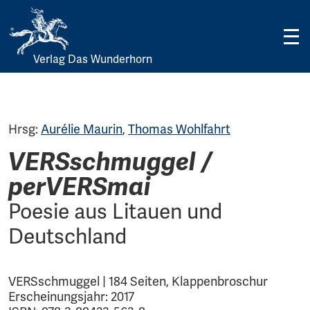
Verlag Das Wunderhorn
Skip
to
content
Hrsg:
Aurélie Maurin
,
Thomas Wohlfahrt
VERSschmuggel /
perVERSmai
Poesie aus Litauen und
Deutschland
VERSschmuggel | 184 Seiten, Klappenbroschur
Erscheinungsjahr: 2017