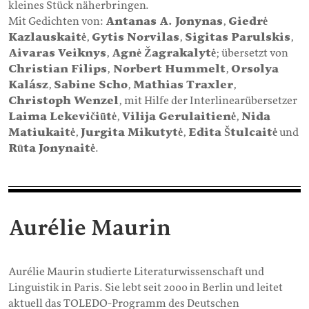
kleines Stück näherbringen.
Mit Gedichten von:
Antanas A. Jonynas
,
Giedrė
Kazlauskaitė
,
Gytis Norvilas
,
Sigitas Parulskis
,
Aivaras Veiknys
,
Agnė Žagrakalytė
; übersetzt von
Christian Filips
,
Norbert Hummelt
,
Orsolya
Kalász
,
Sabine Scho
,
Mathias Traxler
,
Christoph Wenzel
, mit Hilfe der Interlinearübersetzer
Laima Lekevičiūtė
,
Vilija Gerulaitienė
,
Nida
Matiukaitė
,
Jurgita Mikutytė
,
Edita Štulcaitė
und
Rūta Jonynaitė
.
Aurélie Maurin
Aurélie Maurin studierte Literaturwissenschaft und
Linguistik in Paris. Sie lebt seit 2000 in Berlin und leitet
aktuell das TOLEDO-Programm des Deutschen