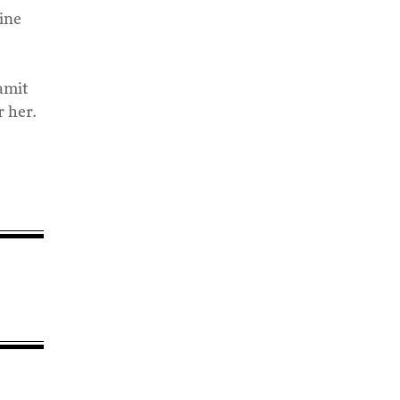
eine
amit
r her.