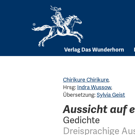
Skip
to
content
Verlag Das Wunderhorn
Chirikure Chirikure
,
Hrsg:
Indra Wussow
,
Übersetzung:
Sylvia Geist
Aussicht auf 
Gedichte
Dreisprachige Au