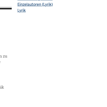
Einzelautoren (Lyrik)
Lyrik
n zu
r
sik