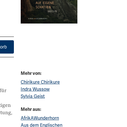
orb
Mehr von:
Chirikure Chirikure
Indra Wussow
für
Sylvia Geist
tigen
Mehr aus:
rtung,
AfrikAWunderhorn
Aus dem Englischen