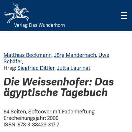
Verlag Das Wunderhorn
Skip
to
content
Matthias Beckmann
,
Jörg Mandernach
,
Uwe
Schäfer
,
Hrsg:
Siegfried Dittler
,
Jutta Laurinat
Die Weissenhofer: Das
ägyptische Tagebuch
64 Seiten, Softcover mit Fadenheftung
Erscheinungsjahr: 2009
ISBN: 978-3-88423-317-7