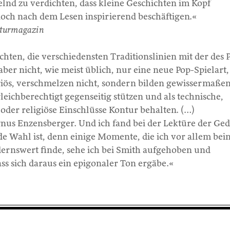
selnd zu verdichten, dass kleine Geschichten im Kopf
noch nach dem Lesen inspirierend beschäftigen.«
turmagazin
chten, die verschiedensten Traditionslinien mit der des 
ber nicht, wie meist üblich, nur eine neue Pop-Spielart,
igiös, verschmelzen nicht, sondern bilden gewissermaßen
leichberechtigt gegenseitig stützen und als technische,
 oder religiöse Einschlüsse Kontur behalten. (…)
s Enzensberger. Und ich fand bei der Lektüre der Ged
de Wahl ist, denn einige Momente, die ich vor allem bei
rnswert finde, sehe ich bei Smith aufgehoben und
ass sich daraus ein epigonaler Ton ergäbe.«