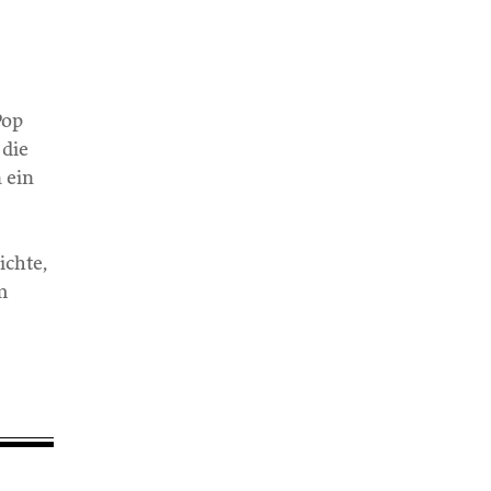
Pop
 die
 ein
ichte,
m