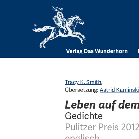
Skip
to
content
Verlag Das Wunderhorn
Tracy K. Smith
,
Übersetzung:
Astrid Kaminsk
Leben auf de
Gedichte
Pulitzer Preis 20
englisch