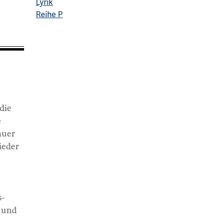
Lyrik
Reihe P
die
e
auer
ieder
s-
r und