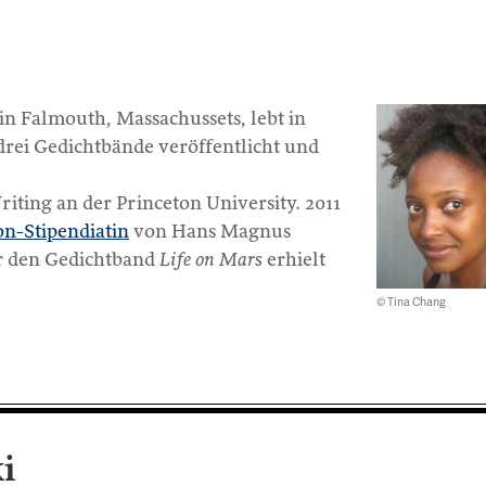
in Falmouth, Massachussets, lebt in
 drei Gedichtbände veröffentlicht und
Writing an der Princeton University. 2011
n-Stipendiatin
von Hans Magnus
̈r den Gedichtband
Life on Mars
erhielt
© Tina Chang
i