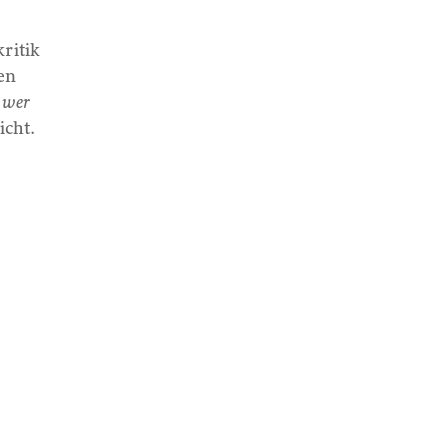
kritik
en
wer
icht.