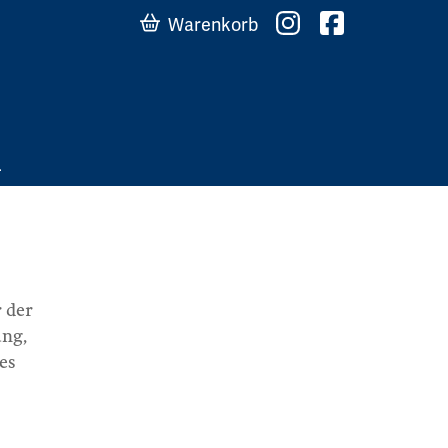
Warenkorb
r der
ung,
es