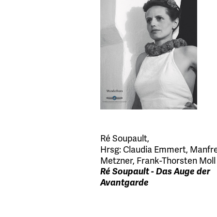
Ré Soupault
,
Hrsg:
Claudia Emmert
,
Manfr
Metzner
,
Frank-Thorsten Moll
Ré Soupault - Das Auge der
Avantgarde