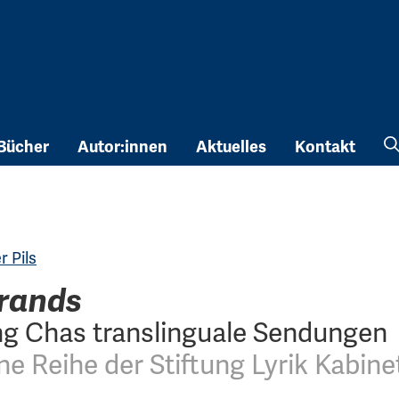
Bücher
Autor:innen
Aktuelles
Kontakt
r Pils
rands
g Chas translinguale Sendungen
ne Reihe der Stiftung Lyrik Kabine