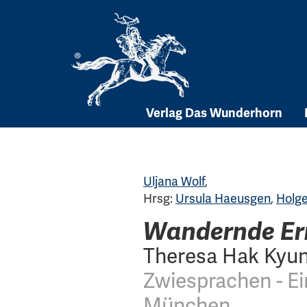
Skip
to
content
Verlag Das Wunderhorn
Uljana Wolf
,
Hrsg:
Ursula Haeusgen
,
Holge
Wandernde Er
Theresa Hak Kyun
Zwiesprachen - Ei
München