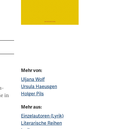
Mehr von:
Uljana Wolf
Ursula Haeusgen
1-
Holger Pils
e in
Mehr aus:
Einzelautoren (Lyrik)
Literarische Reihen