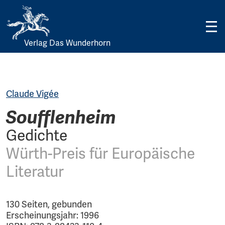
Verlag Das Wunderhorn
Skip
to
content
Claude Vigée
Soufflenheim
Gedichte
Würth-Preis für Europäische
Literatur
130 Seiten, gebunden
Erscheinungsjahr: 1996