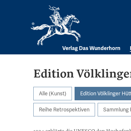
Skip
to
content
Verlag Das Wunderhorn
Edition Völklinge
Alle (Kunst)
Edition Völklinger Hüt
Reihe Retrospektiven
Sammlung P