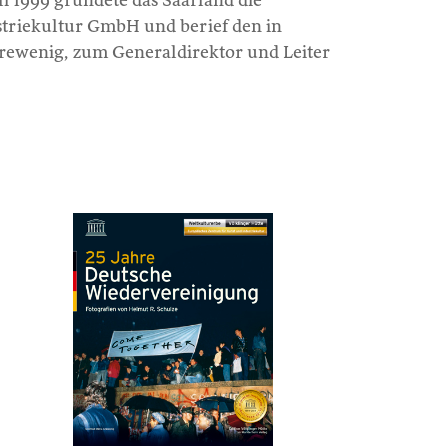
i 1999 gründete das Saarland die
striekultur GmbH und berief den in
rewenig, zum Generaldirektor und Leiter