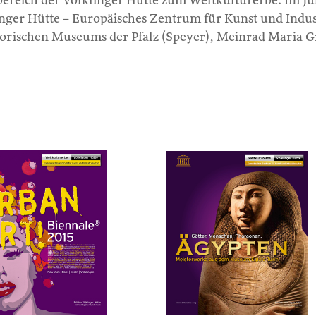
reich der Völklinger Hütte zum Weltkulturerbe. Im Jul
inger Hütte – Europäisches Zentrum für Kunst und Indu
orischen Museums der Pfalz (Speyer), Meinrad Maria G