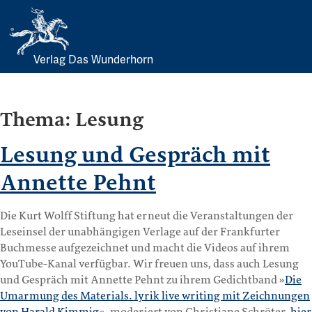
Verlag Das Wunderhorn
Skip
to
content
Thema:
Lesung
Lesung und Gespräch mit
Annette Pehnt
Die Kurt Wolff Stiftung hat erneut die Veranstaltungen der
Leseinsel der unabhängigen Verlage auf der Frankfurter
Buchmesse aufgezeichnet und macht die Videos auf ihrem
YouTube-Kanal verfügbar. Wir freuen uns, dass auch Lesung
und Gespräch mit Annette Pehnt zu ihrem Gedichtband »
Die
Umarmung des Materials. lyrik live writing mit Zeichnungen