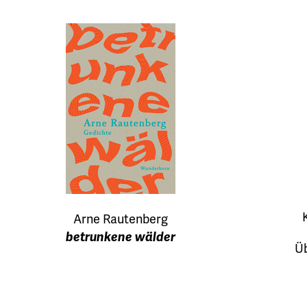
Arne Rautenberg
betrunkene wälder
Üb