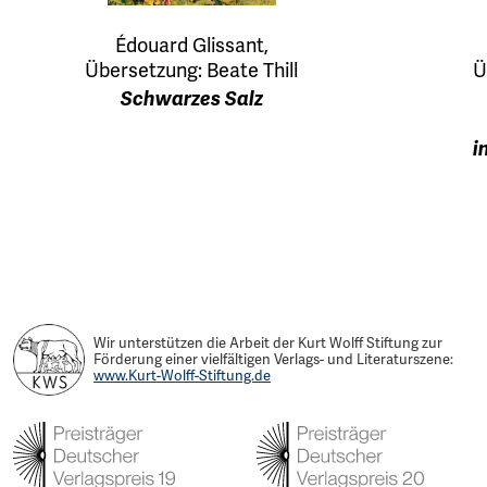
Édouard Glissant,
Übersetzung: Beate Thill
Ü
Schwarzes Salz
i
Wir unterstützen die Arbeit der Kurt Wolff Stiftung zur
Förderung einer vielfältigen Verlags- und Literaturszene:
www.Kurt-Wolff-Stiftung.de