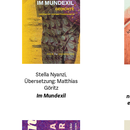
Stella Nyanzi,
Übersetzung: Matthias
Göritz
Im Mundexil
n
e