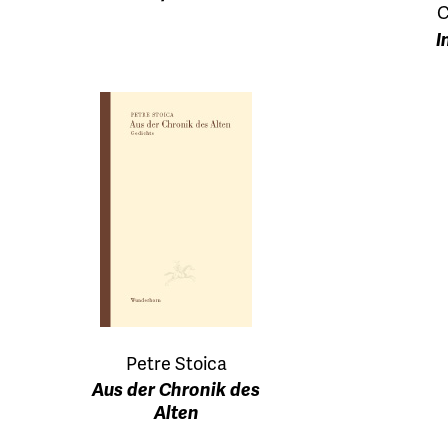
C
I
Petre Stoica
Aus der Chronik des
Alten