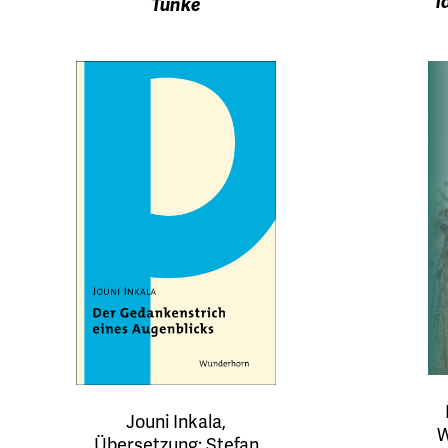
l
Tunke
Jouni Inkala,
W
Übersetzung: Stefan