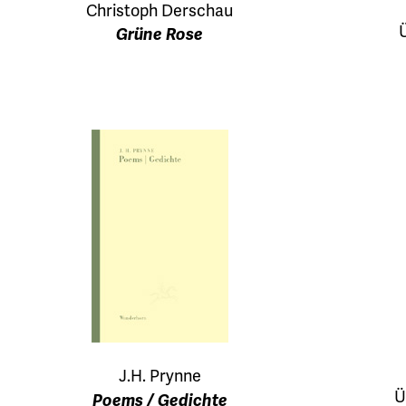
Christoph Derschau
Grüne Rose
J.H. Prynne
Ü
Poems / Gedichte